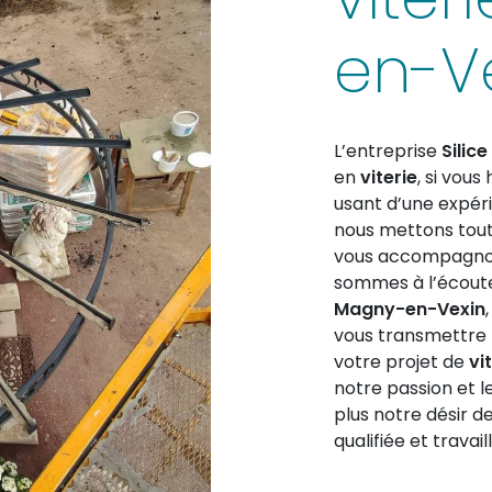
en-V
L’entreprise
Silice
en
viterie
, si vous
usant d’une expéri
nous mettons tout 
vous accompagnons
sommes à l’écoute 
Magny-en-Vexin
vous transmettre 
votre projet de
vi
notre passion et 
plus notre désir d
qualifiée et travai