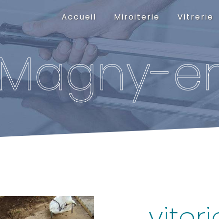
Accueil
Miroiterie
Vitrerie
e Magny-e
viter